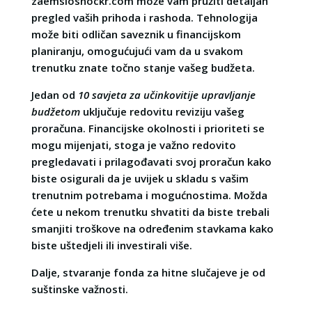
zaemsloshockr.com može vam pružiti detaljan
pregled vaših prihoda i rashoda. Tehnologija
može biti odličan saveznik u financijskom
planiranju, omogućujući vam da u svakom
trenutku znate točno stanje vašeg budžeta.
Jedan od
10 savjeta za učinkovitije upravljanje
budžetom
uključuje redovitu reviziju vašeg
proračuna. Financijske okolnosti i prioriteti se
mogu mijenjati, stoga je važno redovito
pregledavati i prilagođavati svoj proračun kako
biste osigurali da je uvijek u skladu s vašim
trenutnim potrebama i mogućnostima. Možda
ćete u nekom trenutku shvatiti da biste trebali
smanjiti troškove na određenim stavkama kako
biste uštedjeli ili investirali više.
Dalje, stvaranje fonda za hitne slučajeve je od
suštinske važnosti.