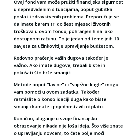
Ovaj fond vam može pružiti financijsku sigurnost
u nepredviđenim situacijama, poput gubitka
posla ili zdravstvenih problema. Preporučuje se
da imate barem tri do šest mjeseci životnih
troškova u ovom fondu, pohranjenih na lako
dostupnom računu. To je jedan od temeljnih 10
savjeta za učinkovitije upravljanje budžetom.
Redovno praćenje vaših dugova također je
važno. Ako imate dugove, trebali biste ih
pokušati što brže smanjiti.
Metode poput “lavine” ili “snježne kugle” mogu
vam pomoći u ovom zadatku. Također,
razmislite o konsolidaciji duga kako biste
smanjili kamate i pojednostavili otplatu.
Konačno, ulaganje u svoje financijsko
obrazovanje nikada nije loša ideja. Što više znate
o upravljanju novcem, to ćete bolje moći