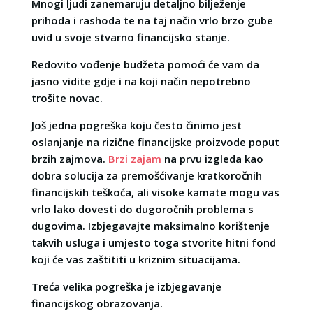
Mnogi ljudi zanemaruju detaljno bilježenje
prihoda i rashoda te na taj način vrlo brzo gube
uvid u svoje stvarno financijsko stanje.
Redovito vođenje budžeta pomoći će vam da
jasno vidite gdje i na koji način nepotrebno
trošite novac.
Još jedna pogreška koju često činimo jest
oslanjanje na rizične financijske proizvode poput
brzih zajmova.
Brzi zajam
na prvu izgleda kao
dobra solucija za premošćivanje kratkoročnih
financijskih teškoća, ali visoke kamate mogu vas
vrlo lako dovesti do dugoročnih problema s
dugovima. Izbjegavajte maksimalno korištenje
takvih usluga i umjesto toga stvorite hitni fond
koji će vas zaštititi u kriznim situacijama.
Treća velika pogreška je izbjegavanje
financijskog obrazovanja.