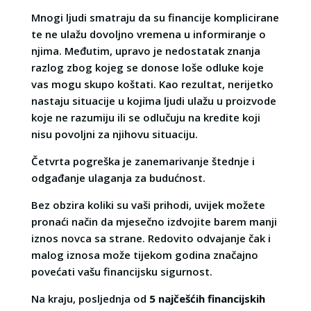
Mnogi ljudi smatraju da su financije komplicirane
te ne ulažu dovoljno vremena u informiranje o
njima. Međutim, upravo je nedostatak znanja
razlog zbog kojeg se donose loše odluke koje
vas mogu skupo koštati. Kao rezultat, nerijetko
nastaju situacije u kojima ljudi ulažu u proizvode
koje ne razumiju ili se odlučuju na kredite koji
nisu povoljni za njihovu situaciju.
Četvrta pogreška je zanemarivanje štednje i
odgađanje ulaganja za budućnost.
Bez obzira koliki su vaši prihodi, uvijek možete
pronaći način da mjesečno izdvojite barem manji
iznos novca sa strane. Redovito odvajanje čak i
malog iznosa može tijekom godina značajno
povećati vašu financijsku sigurnost.
Na kraju, posljednja od
5 najčešćih financijskih