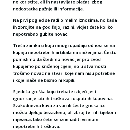
ne koristite, ali ih nastavljate plaćati zbog
nedostatka pažnje ili informacija.
Na prvi pogled se radi o malim iznosima, no kada
ih zbrojite na godišnjoj razini, vidjet ćete koliko
nepotrebno gubite novac.
Treća zamka u koju mnogi upadaju odnosi se na
kupnju nepotrebnih artikala na sniženjima. Često
pomislimo da štedimo novac jer proizvod
kupujemo po sniženoj cijeni, no u stvarnosti
trošimo novac na stvari koje nam nisu potrebne
i koje inače ne bismo ni kupili.
Sljedeća greška koju trebate izbjeći jest
ignoriranje sitnih troškova i usputnih kupovina.
Svakodnevna kava za van ili česte grickalice
možda djeluju bezazleno, ali zbrojite li ih tijekom
mjeseca, lako ćete se iznenaditi visinom
nepotrebnih troškova.