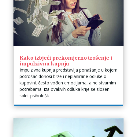
Kako izbjeći prekomjerno trošenje i
impulzivnu kupnju
Impulzivna kupnja predstavlja ponašanje u kojem
potrošač donosi brze i neplanirane odluke o
kupovini, često vođen emocijama, a ne stvarnim
potrebama. Iza ovakvih odluka krije se složen
splet psihološk