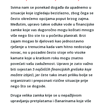
Svima nam se ponekad događa da upadnemo u
situacije koje izgledaju bezizlazno, zbog čega se
često okrećemo opcijama poput brzog zajma.
Međutim, upravo takve odluke vode u financijske
zamke koje vas dugoročno mogu koštati mnogo
više nego što ste to u početku planirali. Brzi
zajam mogao bi djelovati kao jednostavno
rješenje u trenucima kada vam hitno nedostaje
novac, no u pozadini često stoje vrlo visoke
kamate koje u kratkom roku mogu znatno
povećati vašu zaduženost. Upravo je zato važno
biti svjestan
5 najčešćih financijskih grešaka koje
možete izbjeći
, jer ćete tako imati priliku bolje se
organizirati i prepoznati rizične situacije prije
nego što se dogode.
Druga velika zamka krije se u nepažljivom
upravljanju pretplatama i članarinama koje više