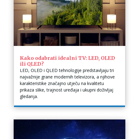
Kako odabrati idealni TV: LED, OLED
ili QLED?
LED, OLED i QLED tehnologije predstavljaju tri
najvažnije grane modernih televizora, a njihove
karakteristike značajno utječu na kvalitetu
prikaza slike, trajnost uređaja i ukupni doživljaj
gledanja.