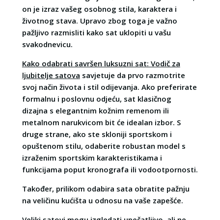
on je izraz vašeg osobnog stila, karaktera i
životnog stava. Upravo zbog toga je važno
pažljivo razmisliti kako sat uklopiti u vašu
svakodnevicu.
Kako odabrati savršen luksuzni sat: Vodič za
ljubitelje satova
savjetuje da prvo razmotrite
svoj način života i stil odijevanja. Ako preferirate
formalnu i poslovnu odjeću, sat klasičnog
dizajna s elegantnim kožnim remenom ili
metalnom narukvicom bit će idealan izbor. S
druge strane, ako ste skloniji sportskom i
opuštenom stilu, odaberite robustan model s
izraženim sportskim karakteristikama i
funkcijama poput kronografa ili vodootpornosti.
Također, prilikom odabira sata obratite pažnju
na veličinu kućišta u odnosu na vaše zapešće.
Veliki satovi mogu izgledati upečatljivo, ali ne