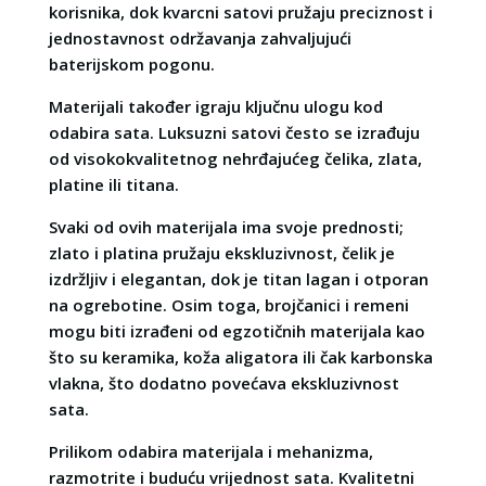
korisnika, dok kvarcni satovi pružaju preciznost i
jednostavnost održavanja zahvaljujući
baterijskom pogonu.
Materijali također igraju ključnu ulogu kod
odabira sata. Luksuzni satovi često se izrađuju
od visokokvalitetnog nehrđajućeg čelika, zlata,
platine ili titana.
Svaki od ovih materijala ima svoje prednosti;
zlato i platina pružaju ekskluzivnost, čelik je
izdržljiv i elegantan, dok je titan lagan i otporan
na ogrebotine. Osim toga, brojčanici i remeni
mogu biti izrađeni od egzotičnih materijala kao
što su keramika, koža aligatora ili čak karbonska
vlakna, što dodatno povećava ekskluzivnost
sata.
Prilikom odabira materijala i mehanizma,
razmotrite i buduću vrijednost sata. Kvalitetni