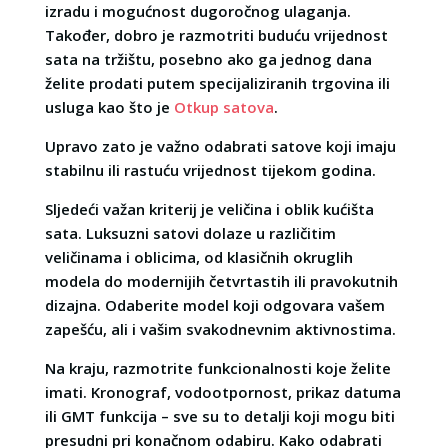
izradu i mogućnost dugoročnog ulaganja.
Također, dobro je razmotriti buduću vrijednost
sata na tržištu, posebno ako ga jednog dana
želite prodati putem specijaliziranih trgovina ili
usluga kao što je
Otkup satova
.
Upravo zato je važno odabrati satove koji imaju
stabilnu ili rastuću vrijednost tijekom godina.
Sljedeći važan kriterij je veličina i oblik kućišta
sata. Luksuzni satovi dolaze u različitim
veličinama i oblicima, od klasičnih okruglih
modela do modernijih četvrtastih ili pravokutnih
dizajna. Odaberite model koji odgovara vašem
zapešću, ali i vašim svakodnevnim aktivnostima.
Na kraju, razmotrite funkcionalnosti koje želite
imati. Kronograf, vodootpornost, prikaz datuma
ili GMT funkcija – sve su to detalji koji mogu biti
presudni pri konačnom odabiru. Kako odabrati