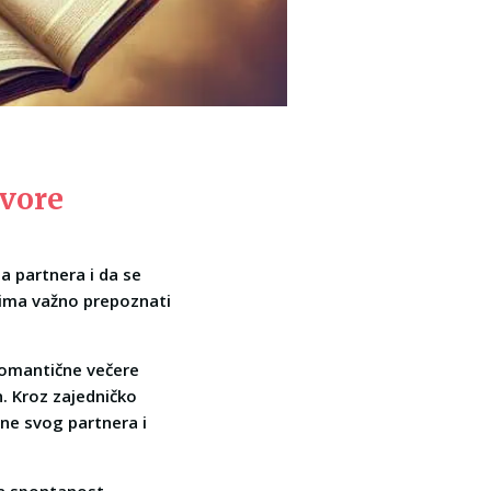
zvore
 partnera i da se
ucima važno prepoznati
 romantične večere
n. Kroz zajedničko
ane svog partnera i