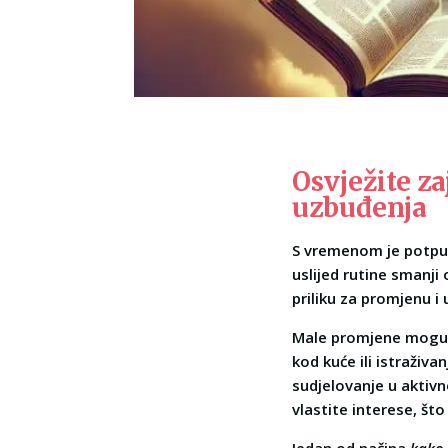
Osvježite za
uzbuđenja
S vremenom je potpun
uslijed rutine smanji
priliku za promjenu i 
Male promjene mogu im
kod kuće ili istraživa
sudjelovanje u aktivn
vlastite interese, št