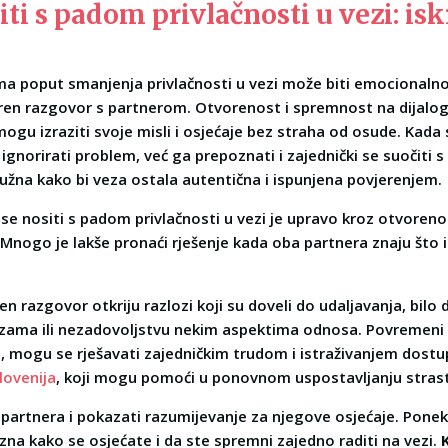
ti s padom privlačnosti u vezi: is
a poput smanjenja privlačnosti u vezi može biti emocionalno z
skren razgovor s partnerom. Otvorenost i spremnost na dijalog
gu izraziti svoje misli i osjećaje bez straha od osude. Kada 
 ignorirati problem, već ga prepoznati i zajednički se suočiti 
e nužna kako bi veza ostala autentična i ispunjena povjerenjem.
se nositi s padom privlačnosti u vezi je upravo kroz otvoreno
 Mnogo je lakše pronaći rješenje kada oba partnera znaju što 
en razgovor otkriju razlozi koji su doveli do udaljavanja, bilo 
ama ili nezadovoljstvu nekim aspektima odnosa. Povremeni 
e, mogu se rješavati zajedničkim trudom i istraživanjem dostu
lovenija
, koji mogu pomoći u ponovnom uspostavljanju strasti 
 partnera i pokazati razumijevanje za njegove osjećaje. Ponek
zna kako se osjećate i da ste spremni zajedno raditi na vezi.