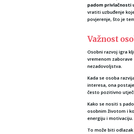
padom privlačnosti u
vratiti uzbuđenje ko
povjerenje, što je te
Važnost oso
Osobni razvoj igra kl
vremenom zaborave na 
nezadovoljstva.
Kada se osoba razvija,
interesa, ona postaj
često pozitivno utje
Kako se nositi s padom
osobnim životom i kol
energiju i motivaciju.
To može biti odlazak 