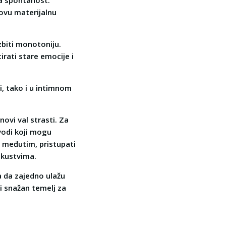
za spontanost.
ovu materijalnu
azbiti monotoniju.
rati stare emocije i
i, tako i u intimnom
ovi val strasti. Za
zvodi koji mogu
, međutim, pristupati
skustvima.
a da zajedno ulažu
ti snažan temelj za