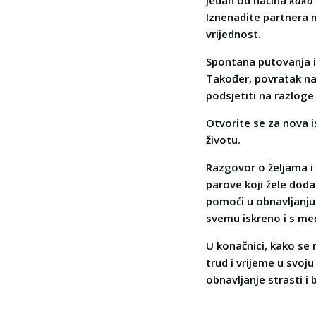
Jedan od načina
kako 
Iznenadite partnera 
vrijednost.
Spontana putovanja ili
Također, povratak na
podsjetiti na razloge 
Otvorite se za nova i
životu.
Razgovor o željama i 
parove koji žele doda
pomoći u obnavljanju
svemu iskreno i s me
U konačnici, kako se 
trud i vrijeme u svoj
obnavljanje strasti i