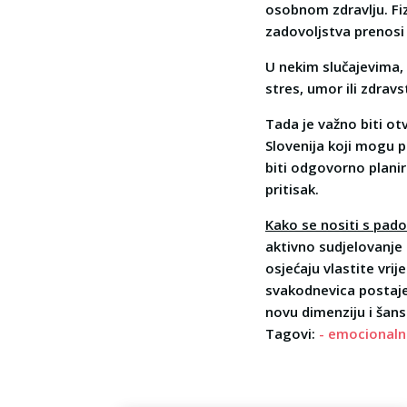
osobnom zdravlju. Fiz
zadovoljstva prenosi 
U nekim slučajevima, 
stres, umor ili zdravs
Tada je važno biti ot
Slovenija koji mogu 
biti odgovorno plani
pritisak.
Kako se nositi s pado
aktivno sudjelovanje
osjećaju vlastite vri
svakodnevica postaje 
novu dimenziju i šans
Tagovi:
- emocionaln