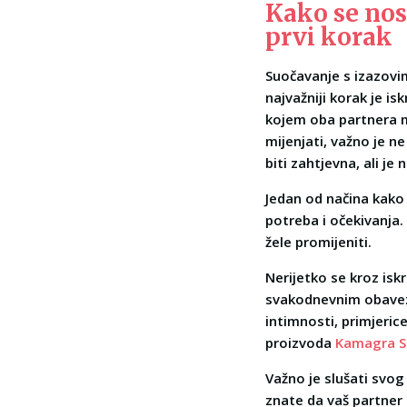
Kako se nosi
prvi korak
Suočavanje s izazovim
najvažniji korak je i
kojem oba partnera mo
mijenjati, važno je ne
biti zahtjevna, ali j
Jedan od načina kako 
potreba i očekivanja.
žele promijeniti.
Nerijetko se kroz iskr
svakodnevnim obavez
intimnosti, primjeric
proizvoda
Kamagra S
Važno je slušati svog
znate da vaš partner 