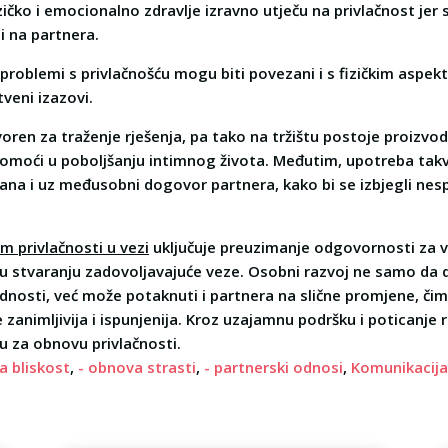
ičko i emocionalno zdravlje izravno utječu na privlačnost jer 
i na partnera.
problemi s privlačnošću mogu biti povezani i s fizičkim aspek
tveni izazovi.
voren za traženje rješenja, pa tako na tržištu postoje proizv
pomoći u poboljšanju intimnog života. Međutim, upotreba tak
rana i uz međusobni dogovor partnera, kako bi se izbjegli nes
m privlačnosti u vezi
uključuje preuzimanje odgovornosti za vl
 u stvaranju zadovoljavajuće veze. Osobni razvoj ne samo da 
jednosti, već može potaknuti i partnera na slične promjene, či
zanimljivija i ispunjenija. Kroz uzajamnu podršku i poticanje 
u za obnovu privlačnosti.
a bliskost
,
- obnova strasti
,
- partnerski odnosi
,
Komunikacija