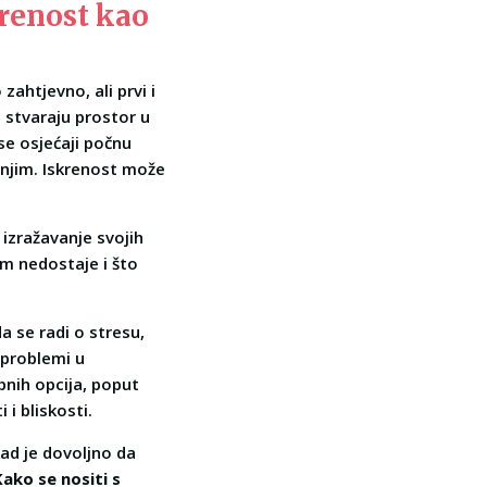
krenost kao
ahtjevno, ali prvi i
 stvaraju prostor u
se osjećaji počnu
s njim. Iskrenost može
 izražavanje svojih
im nedostaje i što
da se radi o stresu,
problemi u
pnih opcija, poput
i bliskosti.
ad je dovoljno da
Kako se nositi s