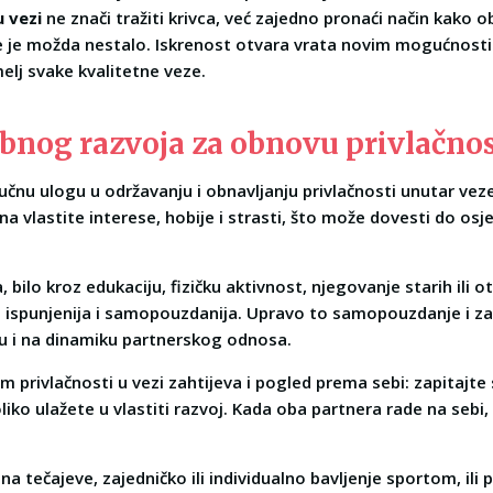
 vezi
ne znači tražiti krivca, već zajedno pronaći način kako 
je je možda nestalo. Iskrenost otvara vrata novim mogućnos
melj svake kvalitetne veze.
bnog razvoja za obnovu privlačnos
jučnu ulogu u održavanju i obnavljanju privlačnosti unutar veze
vlastite interese, hobije i strasti, što može dovesti do osje
 bilo kroz edukaciju, fizičku aktivnost, njegovanje starih ili o
e ispunjenija i samopouzdanija. Upravo to samopouzdanje i 
ču i na dinamiku partnerskog odnosa.
 privlačnosti u vezi zahtijeva i pogled prema sebi: zapitajte s
iko ulažete u vlastiti razvoj. Kada oba partnera rade na sebi
na tečajeve, zajedničko ili individualno bavljenje sportom, il