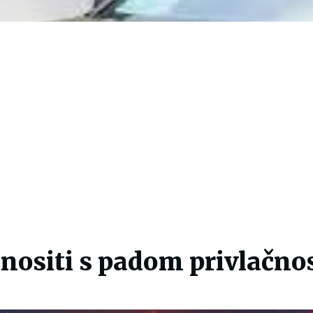
nositi s padom privlačnos