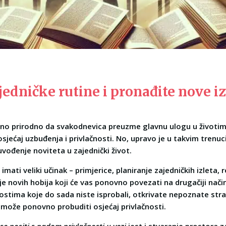
jedničke rutine i pronađite nove i
o prirodno da svakodnevica preuzme glavnu ulogu u životima
 osjećaj uzbuđenja i privlačnosti. No, upravo je u takvim tren
uvođenje noviteta u zajednički život.
ati veliki učinak – primjerice, planiranje zajedničkih izleta,
nje novih hobija koji će vas ponovno povezati na drugačiji nači
ostima koje do sada niste isprobali, otkrivate nepoznate str
o može ponovno probuditi osjećaj privlačnosti.