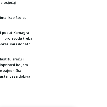
se osjećaj
tima, kao što su
odi poput Kamagra
vih proizvoda treba
porazumi i dodatni
astitu sreću i
doprinosi boljem
me zajednička
rasta, veza dobiva