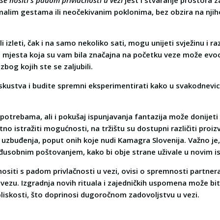
se nositi s padom privlačnosti u vezi
jest i stvaranje prostora 
malim gestama ili neočekivanim poklonima, bez obzira na njih
 izleti, čak i na samo nekoliko sati, mogu unijeti svježinu i r
 mjesta koja su vam bila značajna na početku veze može evoci
zbog kojih ste se zaljubili.
skustva i budite spremni eksperimentirati kako u svakodnevic
potrebama, ali i pokušaj ispunjavanja fantazija može donijeti n
tno istražiti mogućnosti, na tržištu su dostupni različiti proi
 uzbuđenja, poput onih koje nudi Kamagra Slovenija. Važno je
đusobnim poštovanjem, kako bi obje strane uživale u novim i
nositi s padom privlačnosti u vezi, ovisi o spremnosti partner
u vezu. Izgradnja novih rituala i zajedničkih uspomena može bi
 bliskosti, što doprinosi dugoročnom zadovoljstvu u vezi.