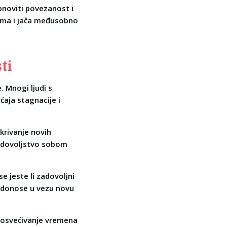
obnoviti povezanost i
tima i jača međusobno
ti
. Mnogi ljudi s
ćaja stagnacije i
tkrivanje novih
zadovoljstvo sobom
e jeste li zadovoljni
, donose u vezu novu
i posvećivanje vremena