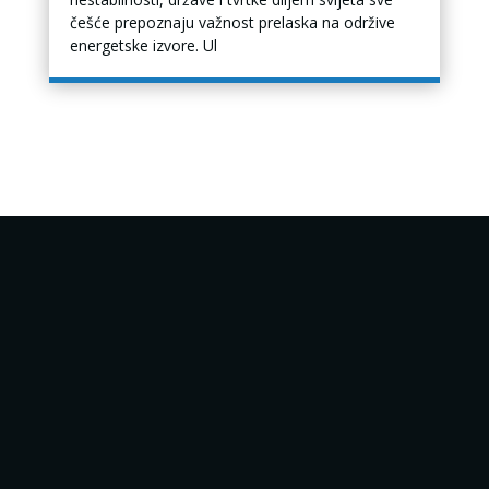
češće prepoznaju važnost prelaska na održive
energetske izvore. Ul