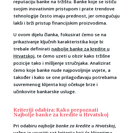
reputaciju banke na tržištu. Banke koje se ističu
svojim inovativnim pristupom i prate trendove
tehnologije često imaju prednost, jer omogućuju
lakši i brži pristup financijskim proizvodima.
U ovom dijelu članka, fokusirat ćemo se na
prikazivanje ključnih karakteristika koje bi
trebale definirati
najbolje banke za kredite u
Hrvatskoj
, te ćemo uzeti u obzir kako tržišne
pozicije tako i mišljenje stručnjaka. Analizirat
ćemo koje banke nude najpovoljnije uvjete, a
također i kako se one prilagođavaju potrebama
suvremenog klijenta koji očekuje brze i
učinkovite bankarske usluge.
Kriteriji odabira: Kako prepoznati
Najbolje banke za kredite u Hrvatskoj
Pri odabiru
najbolje banke za kredite u Hrvatskoj
,
važno je usvojiti set kriterija koji će klijentima