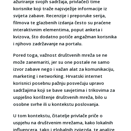
ažuriranje svojih sadržaja, privlačeći time
korisnike koji traže najsvježije informacije iz
svijeta zabave. Recenzije i preporuke serija,
filmova te glazbenih izdanja često su praćene
interaktivnim elementima, poput anketa i
kvizova, što dodatno potiče angažman korisnika
i njihovo zadržavanje na portalu.
Pored toga, važnost društvenih mreža se ne
može zanemariti, jer su one postale ne samo
izvor zabave nego i važan alat za komunikaciju,
marketing i networking. Hrvatski internet
korisnici posebnu pažnju posvećuju upravo
sadržajima koji se bave savjetima i trikovima za
uspješno korištenje društvenih mreža, bilo u
osobne svrhe ili u kontekstu poslovanja.
U tom kontekstu, čitatelje privlače priče o
uspjehu na društvenim mrežama, kako lokalnih
influencera, tako i globalnih zvijezda, te analize