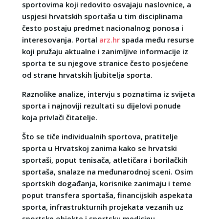
sportovima koji redovito osvajaju naslovnice, a
uspjesi hrvatskih sportaša u tim disciplinama
često postaju predmet nacionalnog ponosa i
interesovanja. Portal
arz.hr
spada među resurse
koji pružaju aktualne i zanimljive informacije iz
sporta te su njegove stranice često posjećene
od strane hrvatskih ljubitelja sporta.
Raznolike analize, intervju s poznatima iz svijeta
sporta i najnoviji rezultati su dijelovi ponude
koja privlači čitatelje.
Što se tiče individualnih sportova, pratitelje
sporta u Hrvatskoj zanima kako se hrvatski
sportaši, poput tenisača, atletičara i borilačkih
sportaša, snalaze na međunarodnoj sceni. Osim
sportskih događanja, korisnike zanimaju i teme
poput transfera sportaša, financijskih aspekata
sporta, infrastrukturnih projekata vezanih uz
sportske objekte i sportsku medicinu.