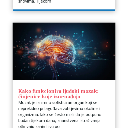
snovima. Tijekom
Kako funkcionira ljudski mozak:
činjenice koje iznenađuju
Mozak je iznimno sofisticiran organ koji se
neprekidno prilagođava zahtjevima okoline i
organizma. Iako se često misli da je potpuno
budan tijekom dana, znanstvena istraživanja
otkrivaju zanimljivu po