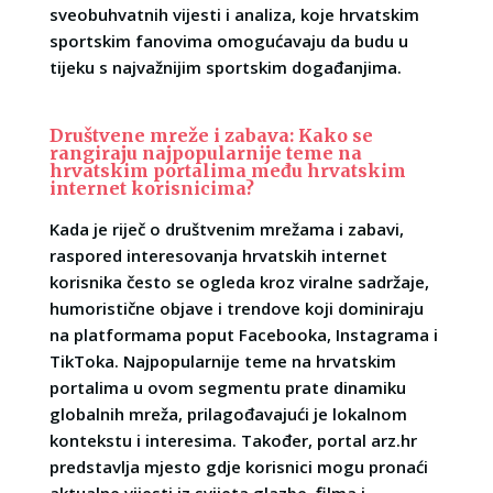
sveobuhvatnih vijesti i analiza, koje hrvatskim
sportskim fanovima omogućavaju da budu u
tijeku s najvažnijim sportskim događanjima.
Društvene mreže i zabava: Kako se
rangiraju najpopularnije teme na
hrvatskim portalima među hrvatskim
internet korisnicima?
Kada je riječ o društvenim mrežama i zabavi,
raspored interesovanja hrvatskih internet
korisnika često se ogleda kroz viralne sadržaje,
humoristične objave i trendove koji dominiraju
na platformama poput Facebooka, Instagrama i
TikToka. Najpopularnije teme na hrvatskim
portalima u ovom segmentu prate dinamiku
globalnih mreža, prilagođavajući je lokalnom
kontekstu i interesima. Također, portal arz.hr
predstavlja mjesto gdje korisnici mogu pronaći
aktualne vijesti iz svijeta glazbe, filma i