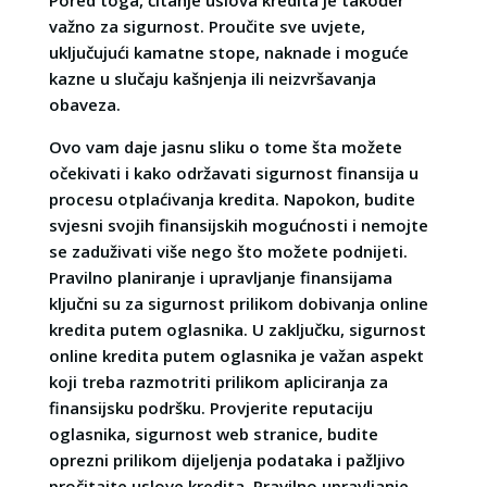
Pored toga, čitanje uslova kredita je također
važno za sigurnost. Proučite sve uvjete,
uključujući kamatne stope, naknade i moguće
kazne u slučaju kašnjenja ili neizvršavanja
obaveza.
Ovo vam daje jasnu sliku o tome šta možete
očekivati i kako održavati sigurnost finansija u
procesu otplaćivanja kredita. Napokon, budite
svjesni svojih finansijskih mogućnosti i nemojte
se zaduživati više nego što možete podnijeti.
Pravilno planiranje i upravljanje finansijama
ključni su za sigurnost prilikom dobivanja online
kredita putem oglasnika. U zaključku, sigurnost
online kredita putem oglasnika je važan aspekt
koji treba razmotriti prilikom apliciranja za
finansijsku podršku. Provjerite reputaciju
oglasnika, sigurnost web stranice, budite
oprezni prilikom dijeljenja podataka i pažljivo
pročitajte uslove kredita. Pravilno upravljanje