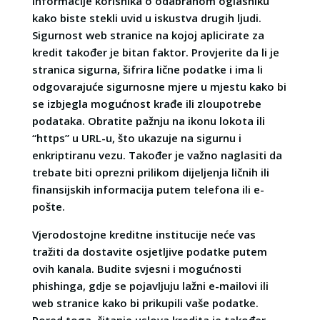
informacije korisnika o odabranom oglasniku
kako biste stekli uvid u iskustva drugih ljudi.
Sigurnost web stranice na kojoj aplicirate za
kredit također je bitan faktor. Provjerite da li je
stranica sigurna, šifrira lične podatke i ima li
odgovarajuće sigurnosne mjere u mjestu kako bi
se izbjegla mogućnost krađe ili zloupotrebe
podataka. Obratite pažnju na ikonu lokota ili
“https” u URL-u, što ukazuje na sigurnu i
enkriptiranu vezu. Također je važno naglasiti da
trebate biti oprezni prilikom dijeljenja ličnih ili
finansijskih informacija putem telefona ili e-
pošte.
Vjerodostojne kreditne institucije neće vas
tražiti da dostavite osjetljive podatke putem
ovih kanala. Budite svjesni i mogućnosti
phishinga, gdje se pojavljuju lažni e-mailovi ili
web stranice kako bi prikupili vaše podatke.