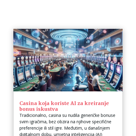
Casina koja koriste AI za kreiranje
bonus iskustva
Tradicionalno, casina su nudila generičke bonuse
svim igračima, bez obzira na njihove specifične
preferencije ili stil igre. Međutim, u današnjem
digitalnom dobu, umjetna inteligencija (AI)