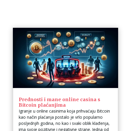
Prednosti i mane online casina s
Bitcoin plaćanjima
Igranje u online casinima koja prihvaćaju Bitcoin
kao način plaćanja postalo je vrlo popularno
posljednjih godina, no kao i svaki oblik klađenja,
ima svoje pozitivne i negativne strane. Jedna od