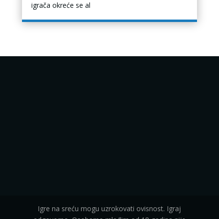
igrača okreće se al
Igre na sreću mogu uzrokovati ovisnost. Igraj