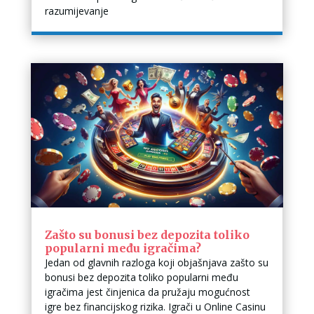
razumijevanje
Zašto su bonusi bez depozita toliko
popularni među igračima?
Jedan od glavnih razloga koji objašnjava zašto su
bonusi bez depozita toliko popularni među
igračima jest činjenica da pružaju mogućnost
igre bez financijskog rizika. Igrači u Online Casinu