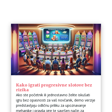
Kako igrati progresivne slotove bez
rizika
Ako ste početnik ili jednostavno želite iskušati
igru bez opasnosti za vaš novčanik, demo verzije
predstavljaju odličnu priliku za upoznavanje
mehanike i pravila igre te savršen način za