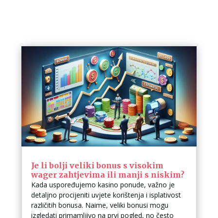
Je li bolji veliki bonus s visokim
wager zahtjevima ili manji s niskim?
Kada uspoređujemo kasino ponude, važno je
detaljno procijeniti uvjete korištenja i isplativost
različitih bonusa. Naime, veliki bonusi mogu
izgledati primamljivo na prvi pogled, no često