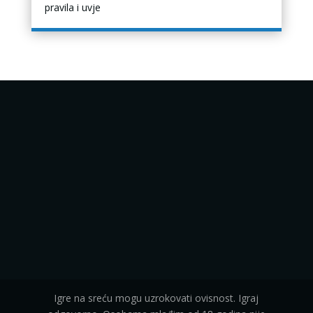
pravila i uvje
Igre na sreću mogu uzrokovati ovisnost. Igraj