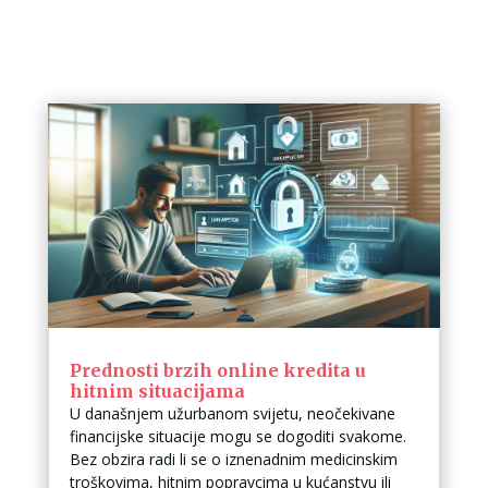
Prednosti brzih online kredita u
hitnim situacijama
U današnjem užurbanom svijetu, neočekivane
financijske situacije mogu se dogoditi svakome.
Bez obzira radi li se o iznenadnim medicinskim
troškovima, hitnim popravcima u kućanstvu ili