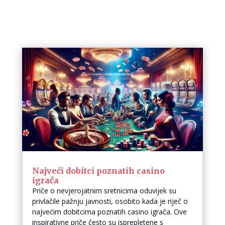
Najveći dobitci poznatih casino
igrača
Priče o nevjerojatnim sretnicima oduvijek su
privlačile pažnju javnosti, osobito kada je riječ o
najvećim dobitcima poznatih casino igrača. Ove
inspirativne priče često su isprepletene s