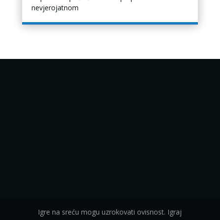
nevjerojatnom
Igre na sreću mogu uzrokovati ovisnost. Igraj