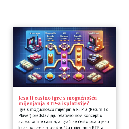
Jesu li casino igre s mogućnošću
mijenjanja RTP-a isplativije?
Igre s mogućnošću mijenjanja RTP-a (Return To
Player) predstavljaju relativno novi koncept u
svijetu online casina, a igrači se često pitaju jesu
li casino igre s mogućnošću mijenjanja RTP-a