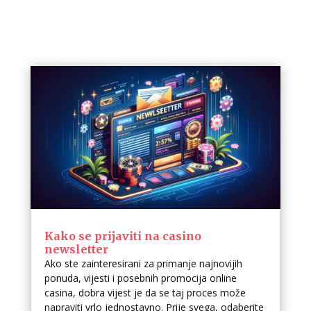
Kako se prijaviti na casino
newsletter
Ako ste zainteresirani za primanje najnovijih
ponuda, vijesti i posebnih promocija online
casina, dobra vijest je da se taj proces može
napraviti vrlo jednostavno. Prije svega, odaberite