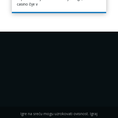
casino čije v
Igre na sreću mogu uzrokovati ovisnost. Igraj