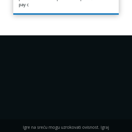
pay c
Igre na sreću mogu uzrokovati ovisnost. Igraj