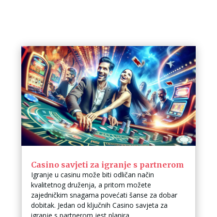
Casino savjeti za igranje s partnerom
Igranje u casinu može biti odličan način
kvalitetnog druženja, a pritom možete
zajedničkim snagama povećati šanse za dobar
dobitak. Jedan od ključnih Casino savjeta za
igranje s partnerom jest planira