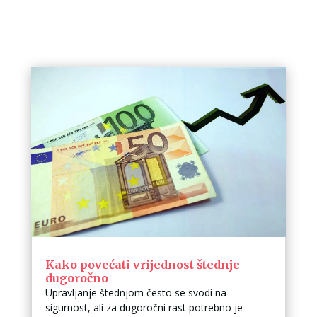
Kako povećati vrijednost štednje
dugoročno
Upravljanje štednjom često se svodi na
sigurnost, ali za dugoročni rast potrebno je