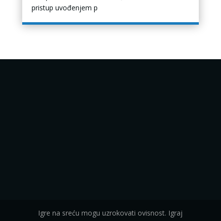
pristup uvođenjem p
Igre na sreću mogu uzrokovati ovisnost. Igraj