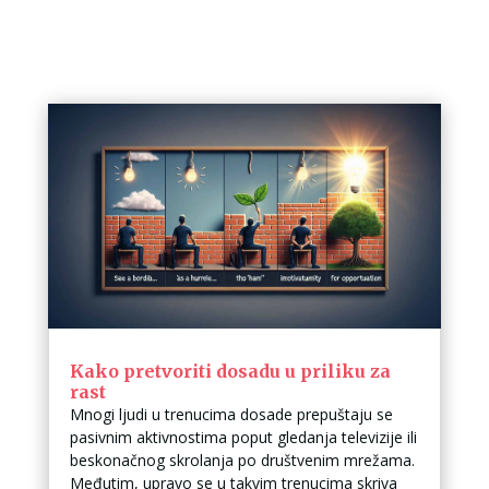
Kako pretvoriti dosadu u priliku za
rast
Mnogi ljudi u trenucima dosade prepuštaju se
pasivnim aktivnostima poput gledanja televizije ili
beskonačnog skrolanja po društvenim mrežama.
Međutim, upravo se u takvim trenucima skriva