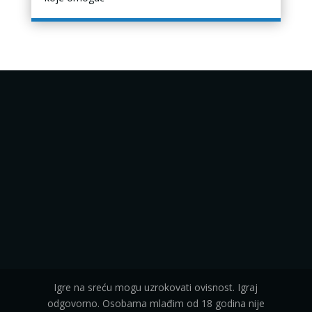
Igre na sreću mogu uzrokovati ovisnost. Igraj
odgovorno. Osobama mlađim od 18 godina nije