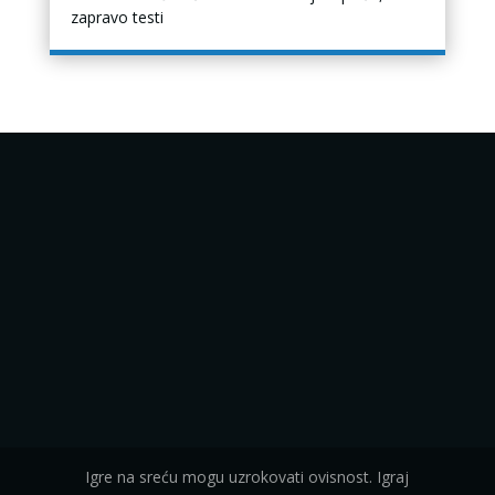
zapravo testi
Igre na sreću mogu uzrokovati ovisnost. Igraj