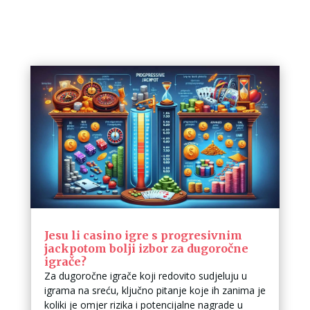
Jesu li casino igre s progresivnim
jackpotom bolji izbor za dugoročne
igrače?
Za dugoročne igrače koji redovito sudjeluju u
igrama na sreću, ključno pitanje koje ih zanima je
koliki je omjer rizika i potencijalne nagrade u