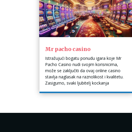
Mr pacho casino
Istražujući bogatu ponudu igara koje Mr
Pacho Casino nudi svojim korisnicima,
može se zaključiti da ovaj online casino
stavlja naglasak na raznolikost i kvalitetu.
Zasigurno, svaki ljubitelj kockanja