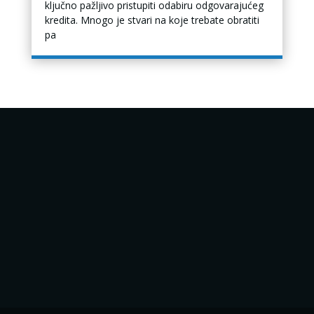
ključno pažljivo pristupiti odabiru odgovarajućeg
kredita. Mnogo je stvari na koje trebate obratiti
pa