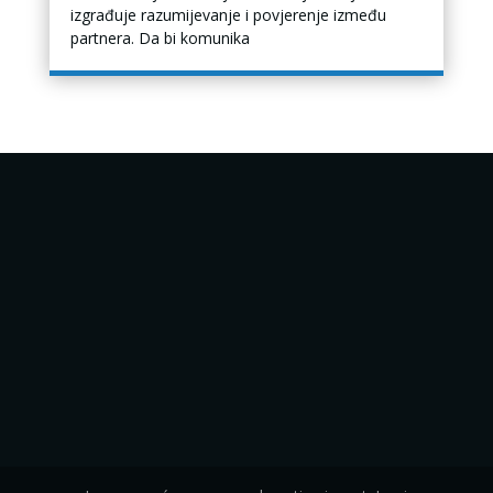
izgrađuje razumijevanje i povjerenje između
partnera. Da bi komunika