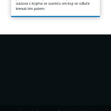
izazova s kojima se susreću oni koji se odluče
krenuti tim putem.