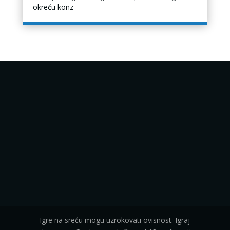
okreću konz
Igre na sreću mogu uzrokovati ovisnost. Igraj