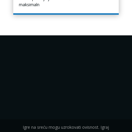
maksimaln
Igre na sreću mogu uzrokovati ovisnost. Igraj