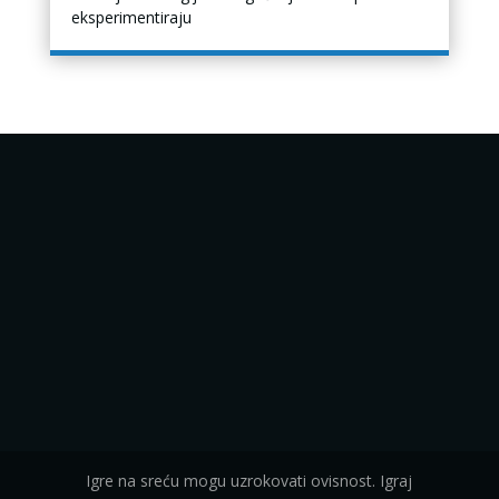
eksperimentiraju
Igre na sreću mogu uzrokovati ovisnost. Igraj