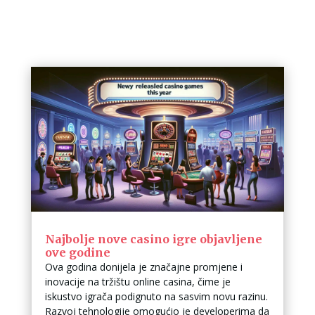
Najbolje nove casino igre objavljene
ove godine
Ova godina donijela je značajne promjene i
inovacije na tržištu online casina, čime je
iskustvo igrača podignuto na sasvim novu razinu.
Razvoj tehnologije omogućio je developerima da