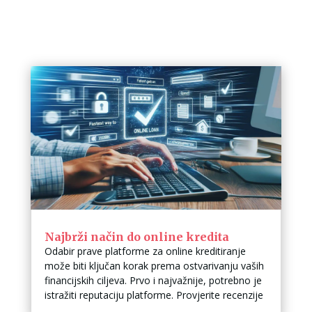
Najbrži način do online kredita
Odabir prave platforme za online kreditiranje
može biti ključan korak prema ostvarivanju vaših
financijskih ciljeva. Prvo i najvažnije, potrebno je
istražiti reputaciju platforme. Provjerite recenzije