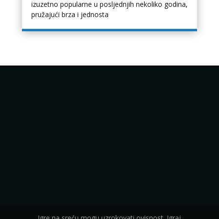
izuzetno popularne u posljednjih nekoliko godina,
pružajući brza i jednosta
Igre na sreću mogu uzrokovati ovisnost. Igraj