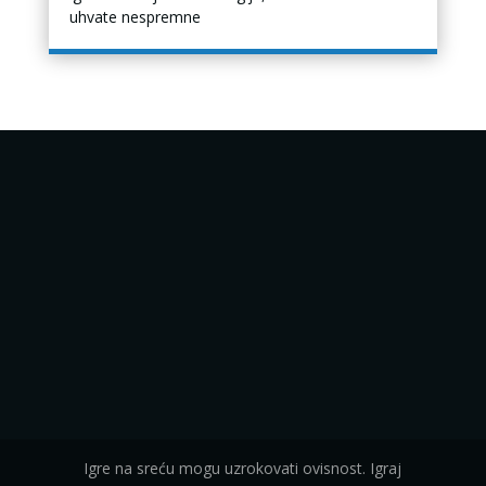
uhvate nespremne
Igre na sreću mogu uzrokovati ovisnost. Igraj