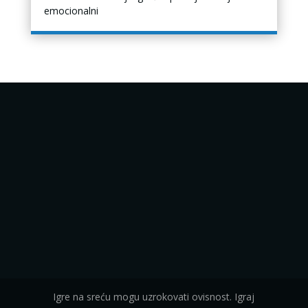
emocionalni
Igre na sreću mogu uzrokovati ovisnost. Igraj