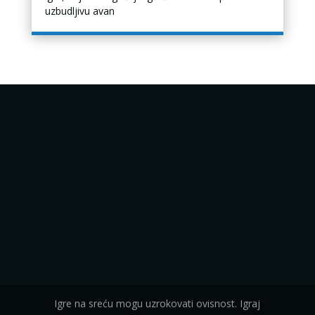
uzbudljivu avan
Igre na sreću mogu uzrokovati ovisnost. Igraj