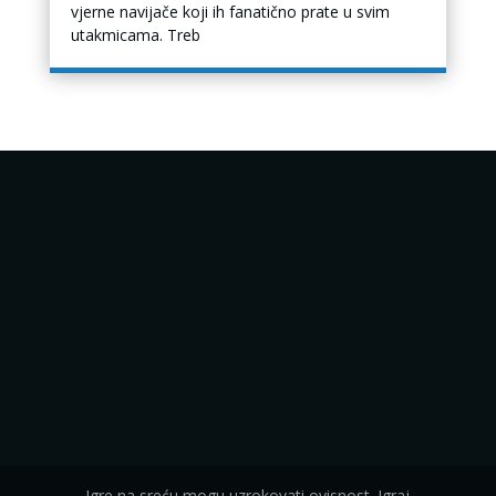
vjerne navijače koji ih fanatično prate u svim
utakmicama. Treb
Igre na sreću mogu uzrokovati ovisnost. Igraj