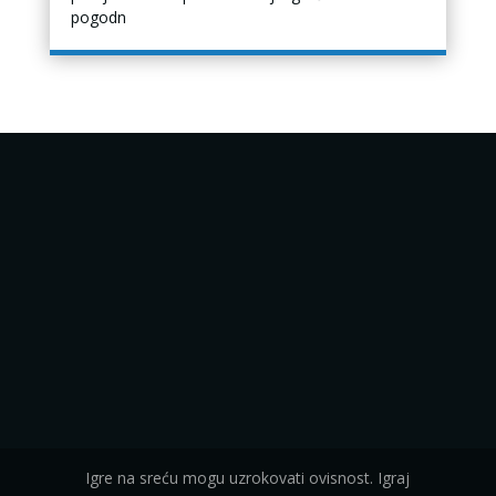
pogodn
Igre na sreću mogu uzrokovati ovisnost. Igraj