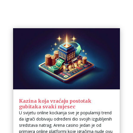
Kazina koja vraćaju postotak
gubitaka svaki mjesec
U svijetu online kockanja sve je popularniji trend
da igrači dobivaju određeni dio svojih izgubljenih
sredstava natrag. Arena casino jedan je od
primjera online platformi koje igračima nude ovu