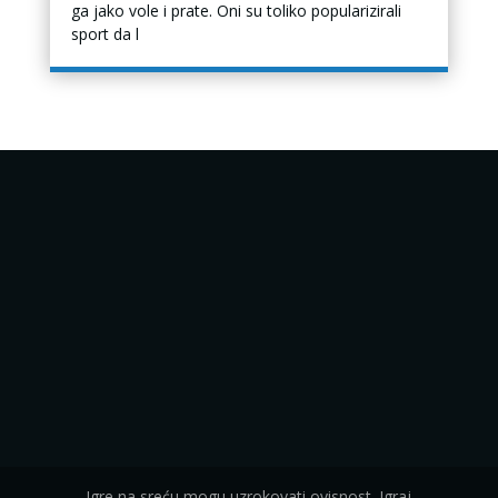
ga jako vole i prate. Oni su toliko popularizirali
sport da l
Igre na sreću mogu uzrokovati ovisnost. Igraj