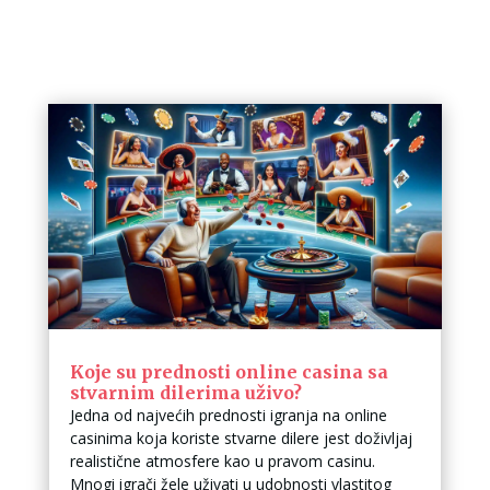
Koje su prednosti online casina sa
stvarnim dilerima uživo?
Jedna od najvećih prednosti igranja na online
casinima koja koriste stvarne dilere jest doživljaj
realistične atmosfere kao u pravom casinu.
Mnogi igrači žele uživati u udobnosti vlastitog