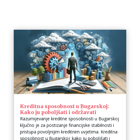
Kreditna sposobnost u Bugarskoj:
Kako ju poboljšati i održavati
Razumijevanje kreditne sposobnosti u Bugarskoj
ključno je za postizanje financijske stabilnosti i
pristupa povoljnijim kreditnim uvjetima. Kreditna
sposobnost u Bugarskoj: kako ju poboljšati i