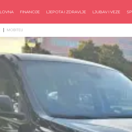
LOVNA
FINANCIJE
LJEPOTA I ZDRAVLJE
LJUBAV I VEZE
SP