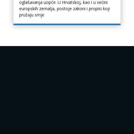
oglašavanja uopće. U Hrvatskoj, kao i u većini
europskih zemalja, postoje zakoni i propisi koji
pružaju smje