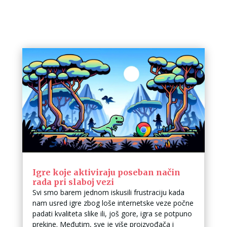
Igre koje aktiviraju poseban način
rada pri slaboj vezi
Svi smo barem jednom iskusili frustraciju kada
nam usred igre zbog loše internetske veze počne
padati kvaliteta slike ili, još gore, igra se potpuno
prekine. Međutim, sve je više proizvođača i