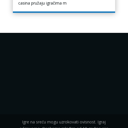
casina pružaju igračima m
Igre na sreću mogu uzrokovati ovisnost. Igraj