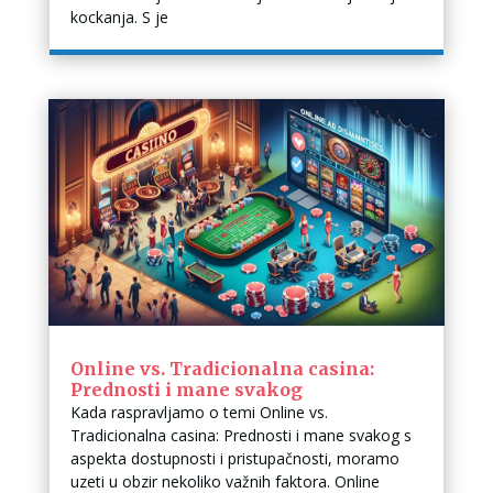
kockanja. S je
Online vs. Tradicionalna casina:
Prednosti i mane svakog
Kada raspravljamo o temi Online vs.
Tradicionalna casina: Prednosti i mane svakog s
aspekta dostupnosti i pristupačnosti, moramo
uzeti u obzir nekoliko važnih faktora. Online