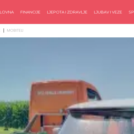
LOVNA
FINANCIJE
LJEPOTA I ZDRAVLJE
LJUBAV I VEZE
SP