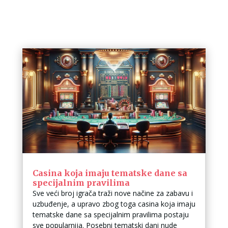
Casina koja imaju tematske dane sa
specijalnim pravilima
Sve veći broj igrača traži nove načine za zabavu i
uzbuđenje, a upravo zbog toga casina koja imaju
tematske dane sa specijalnim pravilima postaju
sve popularnija. Posebni tematski dani nude