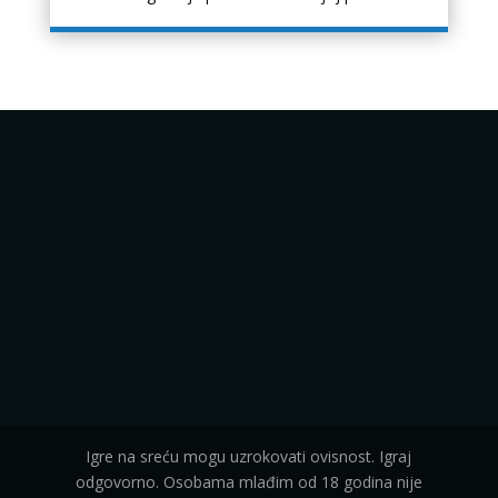
Igre na sreću mogu uzrokovati ovisnost. Igraj
odgovorno. Osobama mlađim od 18 godina nije