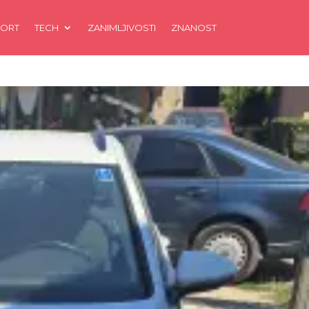
ORT
TECH
ZANIMLJIVOSTI
ZNANOST