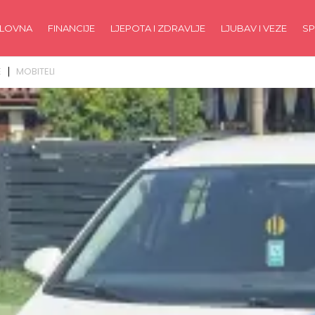
LOVNA
FINANCIJE
LJEPOTA I ZDRAVLJE
LJUBAV I VEZE
SP