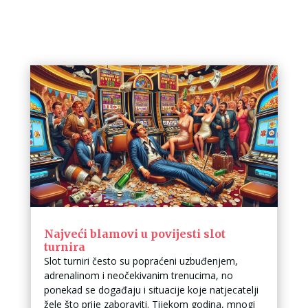
Najveći blamovi u povijesti slot
turnira
Slot turniri često su popraćeni uzbuđenjem,
adrenalinom i neočekivanim trenucima, no
ponekad se događaju i situacije koje natjecatelji
žele što prije zaboraviti. Tijekom godina, mnogi