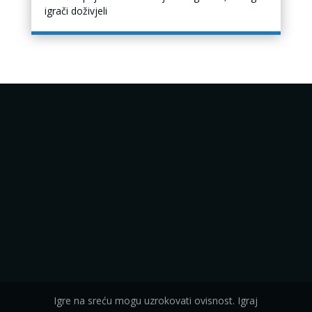
igrači doživjeli
Igre na sreću mogu uzrokovati ovisnost. Igraj